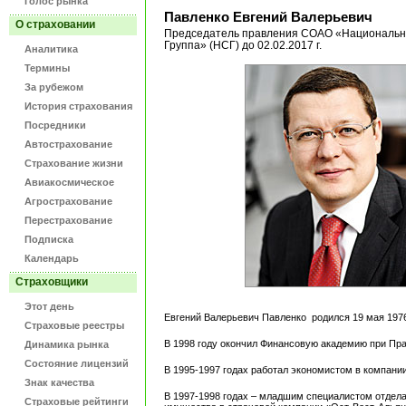
Голос рынка
Павленко Евгений Валерьевич
О страховании
Председатель правления СОАО «Национальн
Группа» (НСГ) до 02.02.2017 г.
Аналитика
Термины
За рубежом
История страхования
Посредники
Автострахование
Страхование жизни
Авиакосмическое
Агрострахование
Перестрахование
Подписка
Календарь
Страховщики
Этот день
Евгений Валерьевич Павленко родился 19 мая 1976
Страховые реестры
В 1998 году окончил Финансовую академию при Пр
Динамика рынка
Состояние лицензий
В 1995-1997 годах работал экономистом в компани
Знак качества
В 1997-1998 годах – младшим специалистом отдел
Страховые рейтинги