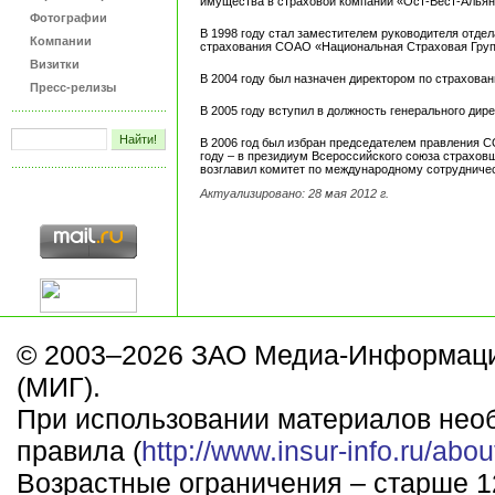
имущества в страховой компании «Ост-Вест-Альян
Фотографии
В 1998 году стал заместителем руководителя отдел
Компании
страхования СОАО «Национальная Страховая Груп
Визитки
В 2004 году был назначен директором по страхов
Пресс-релизы
В 2005 году вступил в должность генерального дир
В 2006 год был избран председателем правления 
году – в президиум Всероссийского союза страхов
возглавил комитет по международному сотрудничес
Актуализировано: 28 мая 2012 г.
© 2003–2026 ЗАО Медиа-Информаци
(МИГ).
При использовании материалов нео
правила (
http://www.insur-info.ru/abou
Возрастные ограничения – старше 12