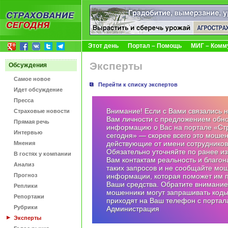
Этот день
Портал – Помощь
МИГ – Комм
Эксперты
Обсуждения
Самое новое
Перейти к списку экспертов
Идет обсуждение
Пресса
Внимание! Если с Вами связались 
Страховые новости
Вам личности с предложением обн
Прямая речь
информацию о Вас на портале «Ст
Интервью
сегодня» — скорее всего это мошен
действующие от имени сотрудников
Мнения
Обязательно уточняйте по ранее и
В гостях у компании
Вам контактам реальность и благо
Анализ
таких запросов и не сообщайте мо
Прогноз
информации, которая поможет им п
Ваши средства. Обратите внимание
Реплики
мошенники могут запрашивать коды
Репортажи
приходят на Ваш телефон с портала
Рубрики
Администрация
Эксперты