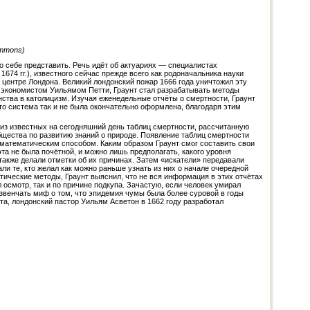
ommons)
 себе представить. Речь идёт об актуариях — специалистах
74 гг.), известного сейчас прежде всего как родоначальника науки
 центре Лондона. Великий лондонский пожар 1666 года уничтожил эту
 и экономистом Уильямом Петти, Граунт стал разрабатывать методы
анства в католицизм. Изучая еженедельные отчёты о смертности, Граунт
о система так и не была окончательно оформлена, благодаря этим
из известных на сегодняшний день таблиц смертности, рассчитанную
 общества по развитию знаний о природе. Появление таблиц смертности
 математическим способом. Каким образом Граунт смог составить свои
а не была почётной, и можно лишь предполагать, какого уровня
 также делали отметки об их причинах. Затем «искатели» передавали
 те, кто желал как можно раньше узнать из них о начале очередной
атические методы, Граунт выяснил, что не вся информация в этих отчётах
 осмотр, так и по причине подкупа. Зачастую, если человек умирал
звенчать миф о том, что эпидемия чумы была более суровой в годы
та, лондонский пастор Уильям Асветон в 1662 году разработал