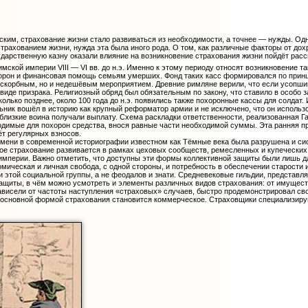
им, страхование жизни стало развиваться из необходимости, а точнее — нужды. Однак
страхованием жизни, нужда эта была иного рода. О том, как различные факторы от до
дарственную казну оказали влияние на возникновение страхования жизни пойдёт расс
имской империи VIII — VI вв. до н.э. Именно к этому периоду относят возникновение
орон и финансовая помощь семьям умерших. Фонд таких касс формировался по принцип
 скорбным, но и недешёвым мероприятием. Древние римляне верили, что если усопши
в виде призрака. Религиозный обряд был обязательным по закону, что ставило в особо
колько позднее, около 100 года до н.э. появились также похоронные кассы для солда
льник вошёл в историю как крупный реформатор армии и не исключено, что он использ
 близкие воина получали выплату. Схема раскладки ответственности, реализованная Г
димые для похорон средства, внося равные части необходимой суммы. Эта ранняя пра
ёт регулярных взносов.
мени в современной историографии известном как Тёмные века была разрушена и си
ое страхование развивается в рамках цеховых сообществ, ремесленных и купеческих
мперии. Важно отметить, что доступны эти формы коллективной защиты были лишь дл
ическая и личная свобода, с одной стороны, и потребность в обеспечении старости и
 этой социальной группы, а не феодалов и знати. Средневековые гильдии, представля
щиты, в чём можно усмотреть и элементы различных видов страхования: от имуществ
зависели от частоты наступления «страховых» случаев, быстро продемонстрировал св
основной формой страхования становится коммерческое. Страховщики специализируют