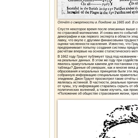
Отчёт о смертности в Лондоне за 1665 год. В с
Спустя некоторое время после описанных выше со
по страховой математике. И снова место событий 
демографии и как первого эксперта в области эпи
лавку, что вкупе с другими финансовыми трудност
оценки численности населения. Известно, что Гра
предпринимает попытку создания системы предупр
расчётам впервые на основе статистического мет
В 1662 году Граунт публикует труд под название
на реальных данных. В этом же году при содейств
явилось краеугольным камнем для постановки стр
таблицы? Данные об умерших, как и многие века 
образования и моральных принципов были эти люди
собранную информацию специальным правительств
эпидемии. Джон Граунт просмотрел такие отчёты с
являлась истинной. В частности, реальные причин
от чумы, эту информацию старались скрыть от об
политических волнений, а также изучить, как про
«Положение об обществе страхования жизни, при