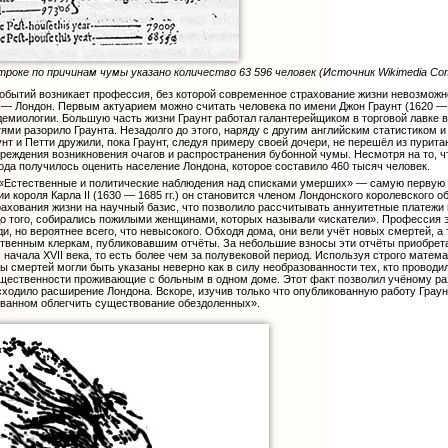
троке по причинам чумы указано количество 63 596 человек (Источник Wikimedia C
бытий возникает профессия, без которой современное страхование жизни невозможно
— Лондон. Первым актуарием можно считать человека по имени Джон Граунт (1620 — 16
демиологии. Большую часть жизни Граунт работал галантерейщиком в торговой лавке в
ями разорило Граунта. Незадолго до этого, наряду с другим английским статистиком
унт и Петти дружили, пока Граунт, следуя примеру своей дочери, не перешёл из пурит
еждения возникновения очагов и распространения бубонной чумы. Несмотря на то, чт
ода получилось оценить население Лондона, которое составило 460 тысяч человек.
м «Естественные и политические наблюдения над списками умерших» — самую первую 
ии короля Карла II (1630 — 1685 гг.) он становится членом Лондонского королевского
ахования жизни на научный базис, что позволило рассчитывать аннуитетные платежи
до того, собирались пожилыми женщинами, которых называли «искатели». Профессия эт
, но вероятнее всего, что невысокого. Обходя дома, они вели учёт новых смертей, а
енным клеркам, публиковавшим отчёты. За небольшие взносы эти отчёты приобретали
 начала XVII века, то есть более чем за полувековой период. Используя строго матем
ы смертей могли быть указаны неверно как в силу необразованности тех, кто проводил
щественности проживающие с больным в одном доме. Этот факт позволил учёному ра
исходило расширение Лондона. Вскоре, изучив только что опубликованную работу Граун
званном облегчить существование обездоленных».