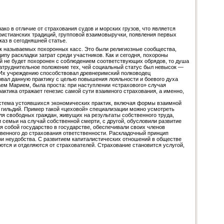
о в отличие от страхования судов и морских грузов, что является
христианских традиций, групповой взаимовыручки, появления первых
каз в сегодняшней статье.
 так называемых похоронных касс. Это были религиозные сообщества,
у раскладки затрат среди участников. Как и сегодня, похороны
й не будет похоронен с соблюдением соответствующих обрядов, то душа
 затруднительное положение тех, чей социальный статус был невысок —
т. Их учреждению способствовал древнеримский полководец
овал данную практику с целью повышения лояльности и боевого духа
аем Марием, была проста: при наступлении «страхового» случая
ктика отражает генезис самой сути взаимного страхования, а именно,
стема устоявшихся экономических практик, включая формы взаимной
 гильдий. Пример такой «цеховой» специализации можно усмотреть
я свободных граждан, живущих на результаты собственного труда,
 семьи на случай собственной смерти, с другой, обусловили развитие
я собой государство в государстве, обеспечивали своих членов
енного до страхования ответственности. Раскладочный принцип
ои неудобства. С развитием капиталистических отношений в обществе
ся и отделяются от страхователей. Страхование становится услугой,