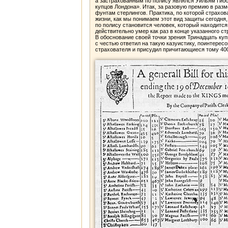
а застрахованным по полису являлся Уильям Гиббо
купцов Лондона». Итак, за разовую премию в разм
фунтам стерлингов. Практика, по которой страхов
жизни, как мы понимаем этот вид защиты сегодня
по полису становится человек, который находится
действительно умер как раз в конце указанного с
В обоснование своей точки зрения Тринадцать куп
с честью ответил на такую казуистику, поинтере
страхователя и присудил причитающиеся тому 400