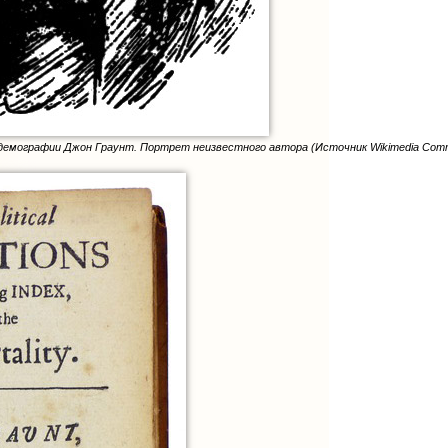
 демографии Джон Граунт. Портрет неизвестного автора (Источник Wikimedia Com