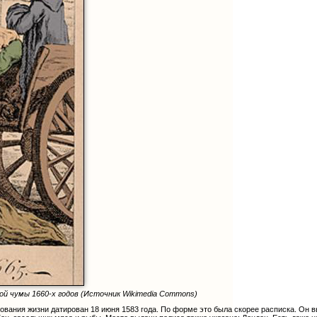
ой чумы 1660-х годов (Источник Wikimedia Commons)
вания жизни датирован 18 июня 1583 года. По форме это была скорее расписка. Он в