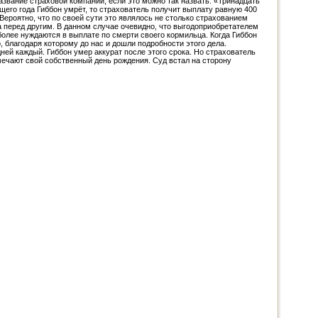
азвание страховой компании, если это можно так назвать: «Тринадцать
щего года Гиббон умрёт, то страхователь получит выплату равную 400
Вероятно, что по своей сути это являлось не столько страхованием
а перед другим. В данном случае очевидно, что выгодоприобретателем
более нуждаются в выплате по смерти своего кормильца. Когда Гиббон
, благодаря которому до нас и дошли подробности этого дела.
дней каждый. Гиббон умер аккурат после этого срока. Но страхователь
мечают свой собственный день рождения. Суд встал на сторону