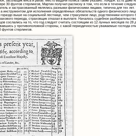
н, засольщик мяса и рыбы. Место выдачи полиса также указано: Лондон. Есть даже н
ере 30 фунтов стерлингов, Мартин получил расписку в том, что если в течение следую
атель и застрахованный являлись разными физическими лицами, типична для тех лет. 
, а инструментом для исполнения определённых обязательств одного физического лиц
 гораздо выше на социальной лестнице, чем страхуемое лицо, родственники которого 
трахового периода, страховщик отказал в выплате. Началось судебное разбирательство
цов сослались на то, что год следует считать состоящим из 12 лунных месяцев по 28 
совавшись у противоположной стороны, с какой периодичностью уважаемые господа от
 фунтов стерлингов.