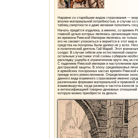
Наравне со старейшим видом страхования — морск
вполне материальной потребностью, в случае со 
таблиц смертности и даже желания пополнить госу
Начать придётся издалека, а именно, со времен Р
главной целью которых являлась организация пох
во времена Римской Империи являлись не только
его не сможет упокоиться и вернётся в этот мир 
средства на похороны были далеко не у всех. Нес
и политический деятель Гай Марий. Этот военача
солдат. В случае гибели или естественной смерти
остальные участники этой схемы собирали необхо
раскладку ущерба в ограниченном круге лиц за сч
С падением Римской империи и наступлением вре
достраховой защиты. В эпоху средневековья личн
в армейских похоронных кассах времён Римской и
прежде всего ремесленников. Определенная эконом
данного вида взаимного страхования именно среди
различными формами материальной и правовой за
взаимовыручки, когда размер и частота взносов 
и интенсификацией товарно-денежных отношений 
которую можно приобрести за деньги.