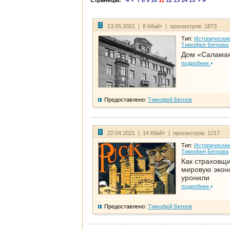
Страницы:
7
8
9
10
11
12
13
14
15
13.05.2021 | 8 Кбайт | просмотров: 1873
Тип:
Исторические
Тимофея Бегрова
Дом «Салама
подробнее
Предоставлено:
Тимофей Бегров
22.04.2021 | 14 Кбайт | просмотров: 1217
Тип:
Исторические
Тимофея Бегрова
Как страховщ
мировую экон
уронили
подробнее
Предоставлено:
Тимофей Бегров