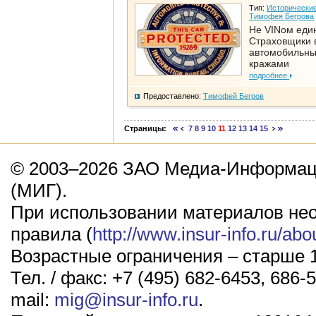
Тип:
Исторические
Тимофея Бегрова
Не VINом еди
Страховщики 
автомобильн
кражами
подробнее
Предоставлено:
Тимофей Бегров
Страницы:
7
8
9
10
11
12
13
14
15
© 2003–2026 ЗАО Медиа-Информаци
(МИГ).
При использовании материалов не
правила (
http://www.insur-info.ru/abo
Возрастные ограничения – старше 1
Тел. / факс: +7 (495) 682-6453, 686-5
mail:
mig@insur-info.ru
.