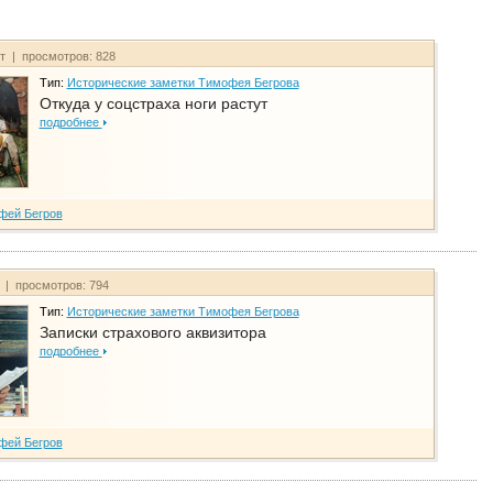
йт | просмотров: 828
Тип:
Исторические заметки Тимофея Бегрова
Откуда у соцстраха ноги растут
подробнее
фей Бегров
т | просмотров: 794
Тип:
Исторические заметки Тимофея Бегрова
Записки страхового аквизитора
подробнее
фей Бегров