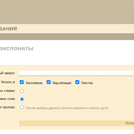
 экспонаты
ый запрос:
Искать в:
Заголовках
Лид-абзацах
Текстах
ых словах:
евых слов:
х группах:
После выбора данного пункта откроется список групп