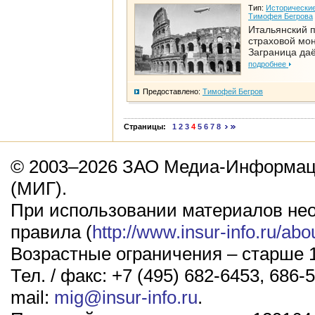
Тип:
Исторические
Тимофея Бегрова
Итальянский п
страховой мо
Заграница да
подробнее
Предоставлено:
Тимофей Бегров
Страницы:
1
2
3
4
5
6
7
8
© 2003–2026 ЗАО Медиа-Информаци
(МИГ).
При использовании материалов не
правила (
http://www.insur-info.ru/abo
Возрастные ограничения – старше 1
Тел. / факс: +7 (495) 682-6453, 686-5
mail:
mig@insur-info.ru
.