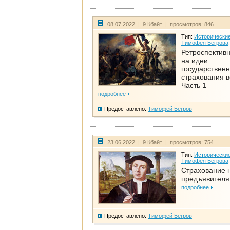
08.07.2022 | 9 Кбайт | просмотров: 846
Тип:
Исторические
Тимофея Бегрова
Ретроспективн
на идеи
государственн
страхования 
Часть 1
подробнее
Предоставлено:
Тимофей Бегров
23.06.2022 | 9 Кбайт | просмотров: 754
Тип:
Исторические
Тимофея Бегрова
Страхование 
предъявителя
подробнее
Предоставлено:
Тимофей Бегров