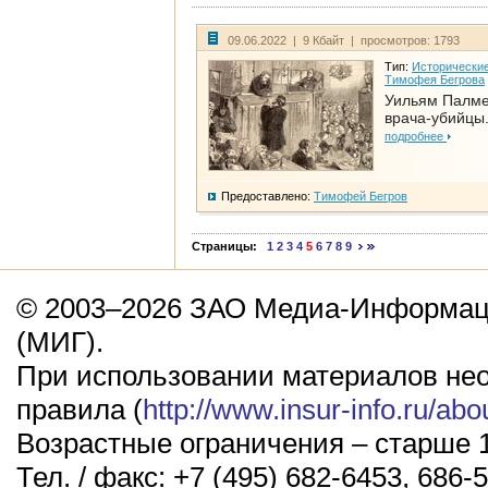
09.06.2022 | 9 Кбайт | просмотров: 1793
Тип:
Исторические
Тимофея Бегрова
Уильям Палме
врача-убийцы.
подробнее
Предоставлено:
Тимофей Бегров
Страницы:
1
2
3
4
5
6
7
8
9
© 2003–2026 ЗАО Медиа-Информаци
(МИГ).
При использовании материалов не
правила (
http://www.insur-info.ru/abo
Возрастные ограничения – старше 1
Тел. / факс: +7 (495) 682-6453, 686-5