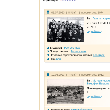
Страницы:
1
2
3
4
5
01.07.2023 | 8 Кбайт | просмотров: 1074
Тип:
Газеты, журн
20 лет ОСАГО.
и РГС
подробнее
Владелец :
Росгосстрах
Предоставлено:
Росгосстрах
Название страховой организации:
Госстрах
Год:
2003
10.06.2023 | 7 Кбайт | просмотров: 1032
Тип:
Исторические
Тимофея Бегрова
Ликвидация ог
1
подробнее
Предоставлено:
Тимофей Бегров