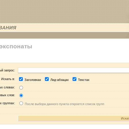
 экспонаты
ый запрос:
Искать в:
Заголовках
Лид-абзацах
Текстах
ых словах:
евых слов:
х группах:
После выбора данного пункта откроется список групп