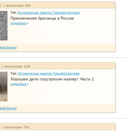
йт | просмотров: 840
Тип:
Исторические заметки Тимофея Бегрова
Приключения британца в России
подробнее
фей Бегров
т | просмотров: 1194
Тип:
Исторические заметки Тимофея Бегрова
Хорошее дело соцстрахом назовут. Часть 1
подробнее
фей Бегров
т | просмотров: 764