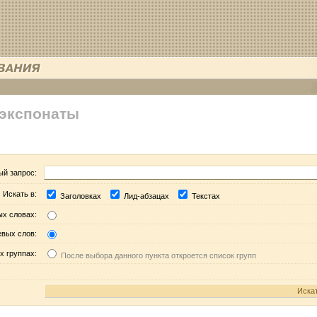
 экспонаты
ый запрос:
Искать в:
Заголовках
Лид-абзацах
Текстах
ых словах:
евых слов:
х группах:
После выбора данного пункта откроется список групп