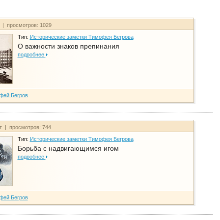
т | просмотров: 1029
Тип:
Исторические заметки Тимофея Бегрова
О важности знаков препинания
подробнее
фей Бегров
йт | просмотров: 744
Тип:
Исторические заметки Тимофея Бегрова
Борьба с надвигающимся игом
подробнее
фей Бегров