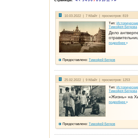
Страницы:
3
4
5
6
7
8
9
10
11
10.03.2022 | 7 Кбайт | просмотров: 819
Тип:
Исторические
Тимофея Бегрова
Дело антверп
отравительни
подробнее
Предоставлено:
Тимофей Бегров
25.02.2022 | 9 Кбайт | просмотров: 1253
Тип:
Исторические
Тимофея Бегрова
«Жизнь» на Х
подробнее
Предоставлено:
Тимофей Бегров