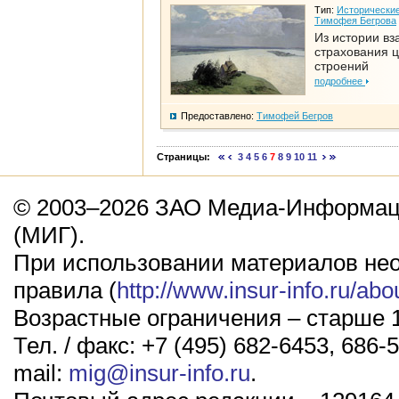
Тип:
Исторические
Тимофея Бегрова
Из истории вз
страхования 
строений
подробнее
Предоставлено:
Тимофей Бегров
Страницы:
3
4
5
6
7
8
9
10
11
© 2003–2026 ЗАО Медиа-Информаци
(МИГ).
При использовании материалов не
правила (
http://www.insur-info.ru/abo
Возрастные ограничения – старше 1
Тел. / факс: +7 (495) 682-6453, 686-5
mail:
mig@insur-info.ru
.