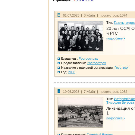
Страницы:
1
2
3
4
5
01.07.2023 | 8 Кбайт | просмотров: 1074
Тип:
Газеты, журн
20 лет ОСАГО.
и РГС
подробнее
Владелец :
Росгосстрах
Предоставлено:
Росгосстрах
Название страховой организации:
Госстрах
Год:
2003
10.06.2023 | 7 Кбайт | просмотров: 1032
Тип:
Исторические
Тимофея Бегрова
Ликвидация ог
1
подробнее
Предоставлено:
Тимофей Бегров