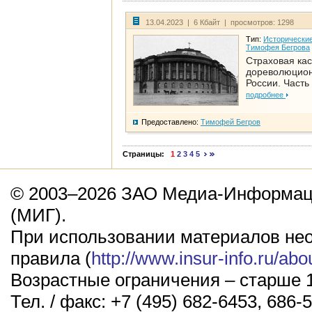
13.04.2023 | 6 Кбайт | просмотров: 1298
Тип:
Исторические
Тимофея Бегрова
Страховая кас
дореволюцио
России. Часть
подробнее
Предоставлено:
Тимофей Бегров
Страницы:
1
2
3
4
5
© 2003–2026 ЗАО Медиа-Информаци
(МИГ).
При использовании материалов не
правила (
http://www.insur-info.ru/abo
Возрастные ограничения – старше 1
Тел. / факс: +7 (495) 682-6453, 686-5