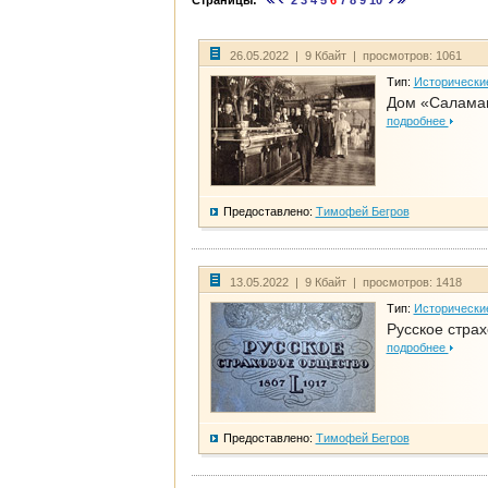
Страницы:
2
3
4
5
6
7
8
9
10
26.05.2022 | 9 Кбайт | просмотров: 1061
Тип:
Исторически
Дом «Саламан
подробнее
Предоставлено:
Тимофей Бегров
13.05.2022 | 9 Кбайт | просмотров: 1418
Тип:
Исторически
Русское стра
подробнее
Предоставлено:
Тимофей Бегров