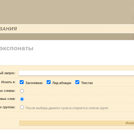
 экспонаты
ый запрос:
Искать в:
Заголовках
Лид-абзацах
Текстах
ых словах:
евых слов:
х группах:
После выбора данного пункта откроется список групп