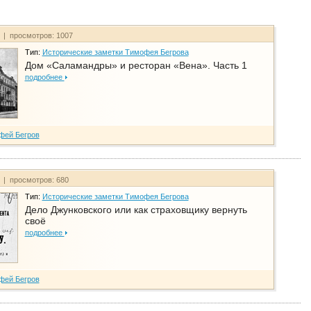
т | просмотров: 1007
Тип:
Исторические заметки Тимофея Бегрова
Дом «Саламандры» и ресторан «Вена». Часть 1
подробнее
фей Бегров
т | просмотров: 680
Тип:
Исторические заметки Тимофея Бегрова
Дело Джунковского или как страховщику вернуть
своё
подробнее
фей Бегров