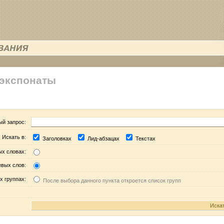
 экспонаты
ый запрос:
Искать в:
Заголовках
Лид-абзацах
Текстах
ых словах:
евых слов:
х группах:
После выбора данного пункта откроется список групп