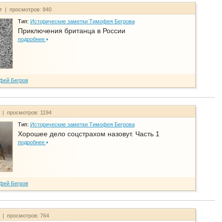
йт | просмотров: 840
Тип:
Исторические заметки Тимофея Бегрова
Приключения британца в России
подробнее
фей Бегров
т | просмотров: 1194
Тип:
Исторические заметки Тимофея Бегрова
Хорошее дело соцстрахом назовут. Часть 1
подробнее
фей Бегров
т | просмотров: 764