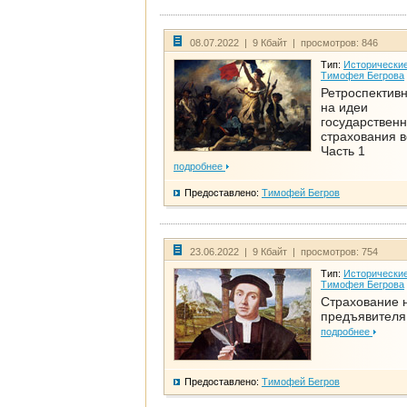
08.07.2022 | 9 Кбайт | просмотров: 846
Тип:
Исторические
Тимофея Бегрова
Ретроспективн
на идеи
государственн
страхования 
Часть 1
подробнее
Предоставлено:
Тимофей Бегров
23.06.2022 | 9 Кбайт | просмотров: 754
Тип:
Исторические
Тимофея Бегрова
Страхование 
предъявителя
подробнее
Предоставлено:
Тимофей Бегров