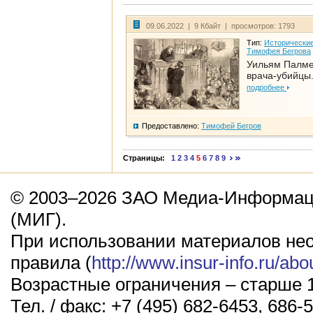
09.06.2022 | 9 Кбайт | просмотров: 1793
Тип:
Исторические
Тимофея Бегрова
Уильям Палме
врача-убийцы.
подробнее
Предоставлено:
Тимофей Бегров
Страницы:
1
2
3
4
5
6
7
8
9
© 2003–2026 ЗАО Медиа-Информаци
(МИГ).
При использовании материалов не
правила (
http://www.insur-info.ru/abo
Возрастные ограничения – старше 1
Тел. / факс: +7 (495) 682-6453, 686-5