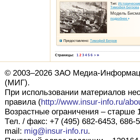
Тип:
Исторические
Тимофея Бегрова
Модель Бисм
подробнее
Предоставлено:
Тимофей Бегров
Страницы:
1
2
3
4
5
6
© 2003–2026 ЗАО Медиа-Информаци
(МИГ).
При использовании материалов не
правила (
http://www.insur-info.ru/abo
Возрастные ограничения – старше 1
Тел. / факс: +7 (495) 682-6453, 686-5
mail:
mig@insur-info.ru
.