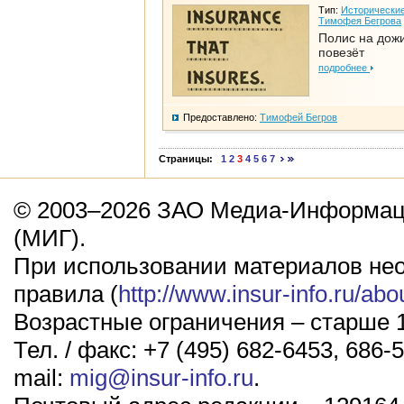
Тип:
Исторические
Тимофея Бегрова
Полис на дож
повезёт
подробнее
Предоставлено:
Тимофей Бегров
Страницы:
1
2
3
4
5
6
7
© 2003–2026 ЗАО Медиа-Информаци
(МИГ).
При использовании материалов не
правила (
http://www.insur-info.ru/abo
Возрастные ограничения – старше 1
Тел. / факс: +7 (495) 682-6453, 686-5
mail:
mig@insur-info.ru
.