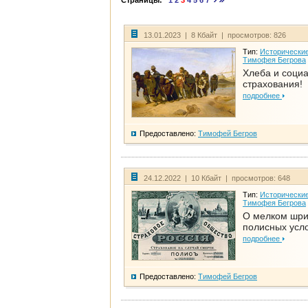
Страницы:
1
2
3
4
5
6
7
13.01.2023 | 8 Кбайт | просмотров: 826
Тип:
Исторические
Тимофея Бегрова
Хлеба и соци
страхования!
подробнее
Предоставлено:
Тимофей Бегров
24.12.2022 | 10 Кбайт | просмотров: 648
Тип:
Исторические
Тимофея Бегрова
О мелком шр
полисных усл
подробнее
Предоставлено:
Тимофей Бегров