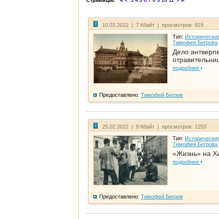
Страницы:
3
4
5
6
7
8
9
10
11
10.03.2022 | 7 Кбайт | просмотров: 819
Тип:
Исторические
Тимофея Бегрова
Дело антверп
отравительни
подробнее
Предоставлено:
Тимофей Бегров
25.02.2022 | 9 Кбайт | просмотров: 1253
Тип:
Исторические
Тимофея Бегрова
«Жизнь» на Х
подробнее
Предоставлено:
Тимофей Бегров