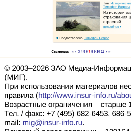
Тип:
Исторические
Тимофея Бегрова
Из истории вз
страхования 
строений
подробнее
Предоставлено:
Тимофей Бегров
Страницы:
3
4
5
6
7
8
9
10
11
© 2003–2026 ЗАО Медиа-Информаци
(МИГ).
При использовании материалов не
правила (
http://www.insur-info.ru/abo
Возрастные ограничения – старше 1
Тел. / факс: +7 (495) 682-6453, 686-5
mail:
mig@insur-info.ru
.