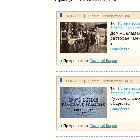
Страницы:
2
3
4
5
6
7
8
9
10
26.05.2022 | 9 Кбайт | просмотров: 1061
Тип:
Исторические
Тимофея Бегрова
Дом «Салама
ресторан «Вен
2
подробнее
Предоставлено:
Тимофей Бегров
13.05.2022 | 9 Кбайт | просмотров: 1419
Тип:
Исторические
Тимофея Бегрова
Русское страх
общество
подробнее
Предоставлено:
Тимофей Бегров