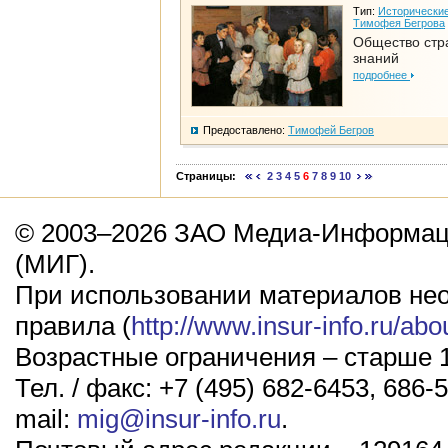
Тип:
Исторические
Тимофея Бегрова
Общество стр
знаний
подробнее
Предоставлено:
Тимофей Бегров
Страницы:
2
3
4
5
6
7
8
9
10
© 2003–2026 ЗАО Медиа-Информаци
(МИГ).
При использовании материалов не
правила (
http://www.insur-info.ru/abo
Возрастные ограничения – старше 1
Тел. / факс: +7 (495) 682-6453, 686-5
mail:
mig@insur-info.ru
.