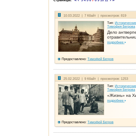
Страницы:
3
4
5
6
7
8
9
10
11
10.03.2022 | 7 Кбайт | просмотров: 819
Тип:
Исторические
Тимофея Бегрова
Дело антверп
отравительни
подробнее
Предоставлено:
Тимофей Бегров
25.02.2022 | 9 Кбайт | просмотров: 1253
Тип:
Исторические
Тимофея Бегрова
«Жизнь» на Х
подробнее
Предоставлено:
Тимофей Бегров