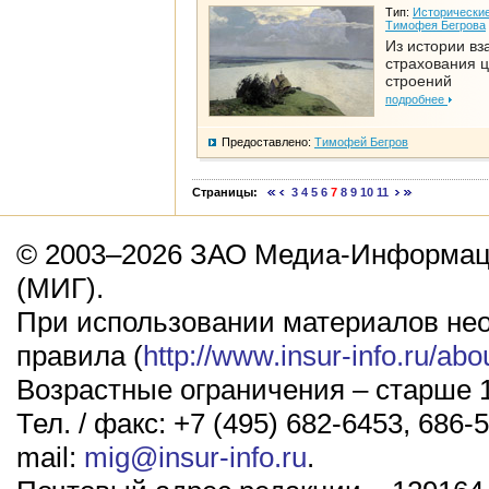
Тип:
Исторические
Тимофея Бегрова
Из истории вз
страхования 
строений
подробнее
Предоставлено:
Тимофей Бегров
Страницы:
3
4
5
6
7
8
9
10
11
© 2003–2026 ЗАО Медиа-Информаци
(МИГ).
При использовании материалов не
правила (
http://www.insur-info.ru/abo
Возрастные ограничения – старше 1
Тел. / факс: +7 (495) 682-6453, 686-5
mail:
mig@insur-info.ru
.