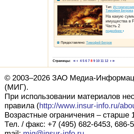
Тип:
Исторические
Тимофея Бегрова
На какую сум
имущества в Р
Часть 2
подробнее
Предоставлено:
Тимофей Бегров
Страницы:
4
5
6
7
8
9
10
11
12
© 2003–2026 ЗАО Медиа-Информаци
(МИГ).
При использовании материалов не
правила (
http://www.insur-info.ru/abo
Возрастные ограничения – старше 1
Тел. / факс: +7 (495) 682-6453, 686-5
mail:
mig@insur-info.ru
.