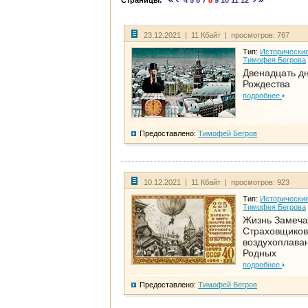
Страницы:
4
5
6
7
8
9
10
11
12
23.12.2021 | 11 Кбайт | просмотров: 767
Тип:
Исторические
Тимофея Бегрова
Двенадцать д
Рождества
подробнее
Предоставлено:
Тимофей Бегров
10.12.2021 | 11 Кбайт | просмотров: 923
Тип:
Исторические
Тимофея Бегрова
Жизнь Замеча
Страховщиков
воздухоплаван
Родных
подробнее
Предоставлено:
Тимофей Бегров