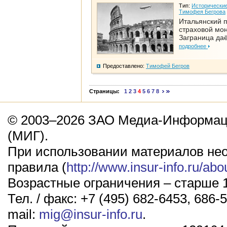
Тип:
Исторические
Тимофея Бегрова
Итальянский п
страховой мо
Заграница да
подробнее
Предоставлено:
Тимофей Бегров
Страницы:
1
2
3
4
5
6
7
8
© 2003–2026 ЗАО Медиа-Информаци
(МИГ).
При использовании материалов не
правила (
http://www.insur-info.ru/abo
Возрастные ограничения – старше 1
Тел. / факс: +7 (495) 682-6453, 686-5
mail:
mig@insur-info.ru
.