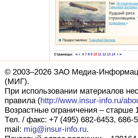
Тип:
Исторические
Тимофея Бегрова
Худший риск
страховщика. 
подробнее
Предоставлено:
Тимофей Бегров
Страницы:
6
7
8
9
10
11
12
13
14
© 2003–2026 ЗАО Медиа-Информаци
(МИГ).
При использовании материалов не
правила (
http://www.insur-info.ru/abo
Возрастные ограничения – старше 1
Тел. / факс: +7 (495) 682-6453, 686-5
mail:
mig@insur-info.ru
.