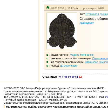
20.05.2008 | 51 Кбайт | просмотров: 2428
Тип:
Страховая доска 
Страховое общест
подробнее
Предоставлено:
Марина Моисеенко
Название страховой организации:
Страховое о
Тип страховой организации:
Страховая компан
Период:
До революции
Страницы:
58
59
60
61
62
© 2003–2026 ЗАО Медиа-Информационная Группа «Страхование сегодня» (МИГ).
При использовании материалов необходимо соблюдать установленные МИГ правил
Возрастные ограничения – старше 12 лет (12+).
Тел. / факс: +7 (495) 682-6453, 686-5338, 686-5605. Тел.: +7 (495) 682-6453. E-mail:
mi
Почтовый адрес редакции – 129164, Москва, а/я 25
Свидетельство о регистрации средства массовой информации: Эл № ФС 77-26586 от
Мы используем файлы cookie для предоставления функций социальных 