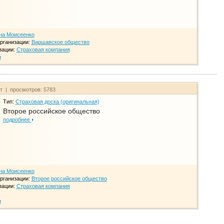
на Моисеенко
рганизации:
Варшавское общество
зации:
Страховая компания
и
йт | просмотров: 5783
Тип:
Страховая доска (оригинальная)
Второе российское общество
подробнее
на Моисеенко
рганизации:
Второе российское общество
зации:
Страховая компания
и