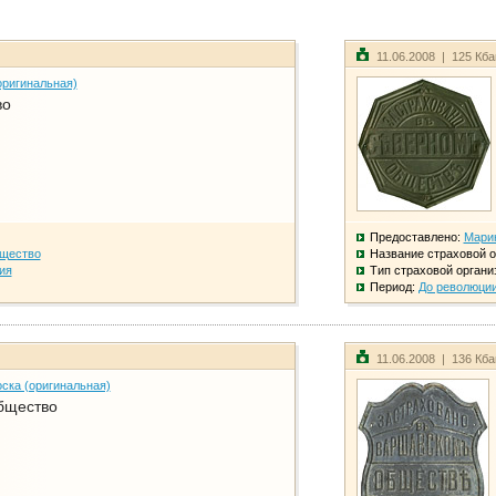
11.06.2008 | 125 Кб
оригинальная)
во
Предоставлено:
Мари
бщество
Название страховой о
ия
Тип страховой органи
Период:
До революци
11.06.2008 | 136 Кб
ска (оригинальная)
бщество