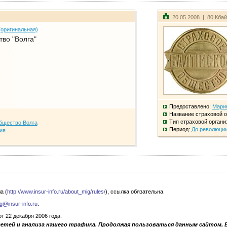
20.05.2008 | 80 Кба
(оригинальная)
во "Волга"
Предоставлено:
Мари
Название страховой о
Тип страховой органи
бщество Волга
Период:
До революци
ия
а (
http://www.insur-info.ru/about_mig/rules/
), ссылка обязательна.
g@insur-info.ru
.
 22 декабря 2006 года.
сетей и анализа нашего трафика. Продолжая пользоваться данным сайтом, 