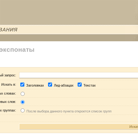
 экспонаты
ый запрос:
Искать в:
Заголовках
Лид-абзацах
Текстах
ых словах:
евых слов:
х группах:
После выбора данного пункта откроется список групп