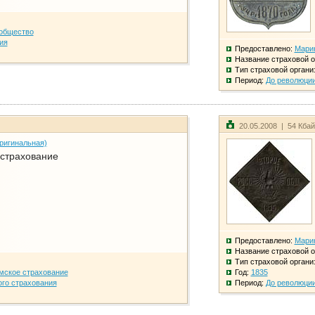
общество
ия
Предоставлено:
Мари
Название страховой о
Тип страховой органи
Период:
До революци
20.05.2008 | 54 Кба
ригинальная)
 страхование
Предоставлено:
Мари
Название страховой о
Тип страховой органи
мское страхование
Год:
1835
го страхования
Период:
До революци