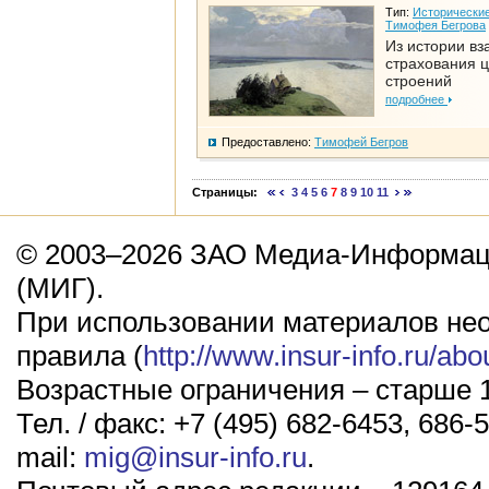
Тип:
Исторические
Тимофея Бегрова
Из истории вз
страхования 
строений
подробнее
Предоставлено:
Тимофей Бегров
Страницы:
3
4
5
6
7
8
9
10
11
© 2003–2026 ЗАО Медиа-Информаци
(МИГ).
При использовании материалов не
правила (
http://www.insur-info.ru/abo
Возрастные ограничения – старше 1
Тел. / факс: +7 (495) 682-6453, 686-5
mail:
mig@insur-info.ru
.