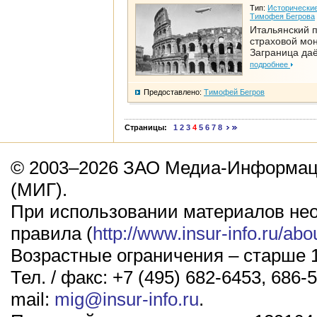
Тип:
Исторические
Тимофея Бегрова
Итальянский п
страховой мо
Заграница да
подробнее
Предоставлено:
Тимофей Бегров
Страницы:
1
2
3
4
5
6
7
8
© 2003–2026 ЗАО Медиа-Информаци
(МИГ).
При использовании материалов не
правила (
http://www.insur-info.ru/abo
Возрастные ограничения – старше 1
Тел. / факс: +7 (495) 682-6453, 686-5
mail:
mig@insur-info.ru
.