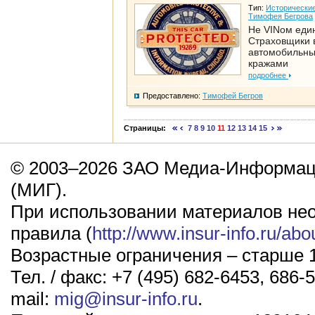
Тип:
Исторические
Тимофея Бегрова
Не VINом еди
Страховщики 
автомобильн
кражами
подробнее
Предоставлено:
Тимофей Бегров
Страницы:
7
8
9
10
11
12
13
14
15
© 2003–2026 ЗАО Медиа-Информаци
(МИГ).
При использовании материалов не
правила (
http://www.insur-info.ru/abo
Возрастные ограничения – старше 1
Тел. / факс: +7 (495) 682-6453, 686-5
mail:
mig@insur-info.ru
.