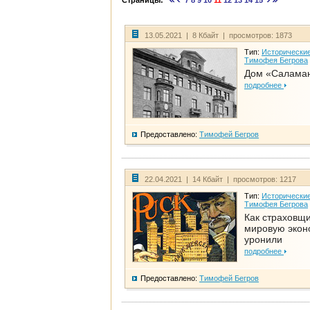
Страницы:
7
8
9
10
11
12
13
14
15
13.05.2021 | 8 Кбайт | просмотров: 1873
Тип:
Исторические
Тимофея Бегрова
Дом «Салама
подробнее
Предоставлено:
Тимофей Бегров
22.04.2021 | 14 Кбайт | просмотров: 1217
Тип:
Исторические
Тимофея Бегрова
Как страховщ
мировую экон
уронили
подробнее
Предоставлено:
Тимофей Бегров