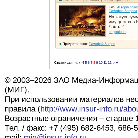
Тип:
Исторические
Тимофея Бегрова
На какую сум
имущества в Р
Часть 2
подробнее
Предоставлено:
Тимофей Бегров
Страницы:
4
5
6
7
8
9
10
11
12
© 2003–2026 ЗАО Медиа-Информаци
(МИГ).
При использовании материалов не
правила (
http://www.insur-info.ru/abo
Возрастные ограничения – старше 1
Тел. / факс: +7 (495) 682-6453, 686-5
mail:
mig@insur-info.ru
.