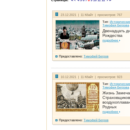
Страницы:
4
5
6
7
8
9
10
11
12
23.12.2021 | 11 Кбайт | просмотров: 767
Тип:
Исторические
Тимофея Бегрова
Двенадцать д
Рождества
подробнее
Предоставлено:
Тимофей Бегров
10.12.2021 | 11 Кбайт | просмотров: 923
Тип:
Исторические
Тимофея Бегрова
Жизнь Замеча
Страховщиков
воздухоплаван
Родных
подробнее
Предоставлено:
Тимофей Бегров