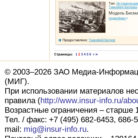
Тип:
Исторические
Тимофея Бегрова
Модель Бисм
подробнее
Предоставлено:
Тимофей Бегров
Страницы:
1
2
3
4
5
6
© 2003–2026 ЗАО Медиа-Информаци
(МИГ).
При использовании материалов не
правила (
http://www.insur-info.ru/abo
Возрастные ограничения – старше 1
Тел. / факс: +7 (495) 682-6453, 686-5
mail:
mig@insur-info.ru
.