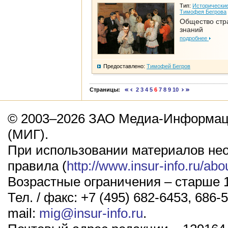
Тип:
Исторические
Тимофея Бегрова
Общество стр
знаний
подробнее
Предоставлено:
Тимофей Бегров
Страницы:
2
3
4
5
6
7
8
9
10
© 2003–2026 ЗАО Медиа-Информаци
(МИГ).
При использовании материалов не
правила (
http://www.insur-info.ru/abo
Возрастные ограничения – старше 1
Тел. / факс: +7 (495) 682-6453, 686-5
mail:
mig@insur-info.ru
.