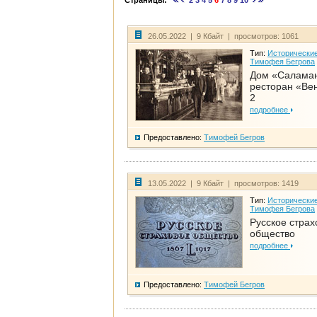
Страницы:
2
3
4
5
6
7
8
9
10
26.05.2022 | 9 Кбайт | просмотров: 1061
Тип:
Исторические
Тимофея Бегрова
Дом «Салама
ресторан «Вен
2
подробнее
Предоставлено:
Тимофей Бегров
13.05.2022 | 9 Кбайт | просмотров: 1419
Тип:
Исторические
Тимофея Бегрова
Русское страх
общество
подробнее
Предоставлено:
Тимофей Бегров