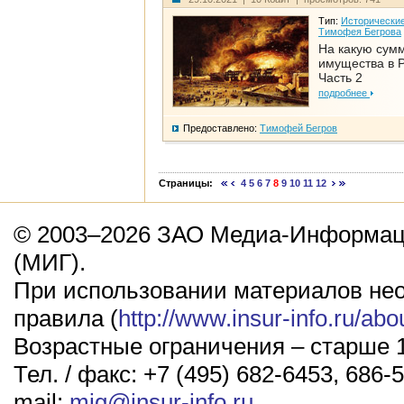
Тип:
Исторические
Тимофея Бегрова
На какую сум
имущества в Р
Часть 2
подробнее
Предоставлено:
Тимофей Бегров
Страницы:
4
5
6
7
8
9
10
11
12
© 2003–2026 ЗАО Медиа-Информаци
(МИГ).
При использовании материалов не
правила (
http://www.insur-info.ru/abo
Возрастные ограничения – старше 1
Тел. / факс: +7 (495) 682-6453, 686-5
mail:
mig@insur-info.ru
.