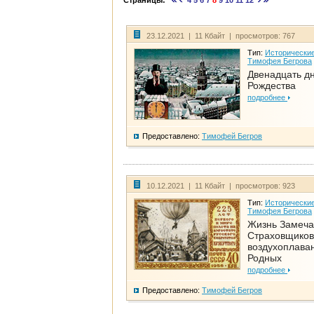
Страницы:
4
5
6
7
8
9
10
11
12
23.12.2021 | 11 Кбайт | просмотров: 767
Тип:
Исторические
Тимофея Бегрова
Двенадцать д
Рождества
подробнее
Предоставлено:
Тимофей Бегров
10.12.2021 | 11 Кбайт | просмотров: 923
Тип:
Исторические
Тимофея Бегрова
Жизнь Замеча
Страховщиков
воздухоплаван
Родных
подробнее
Предоставлено:
Тимофей Бегров