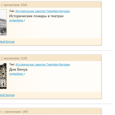
т | просмотров: 2320
Тип:
Исторические заметки Тимофея Бегрова
Исторические пожары в театрах
подробнее
фей Бегров
т | просмотров: 2130
Тип:
Исторические заметки Тимофея Бегрова
Дом Бенуа
подробнее
фей Бегров
йт | просмотров: 1467