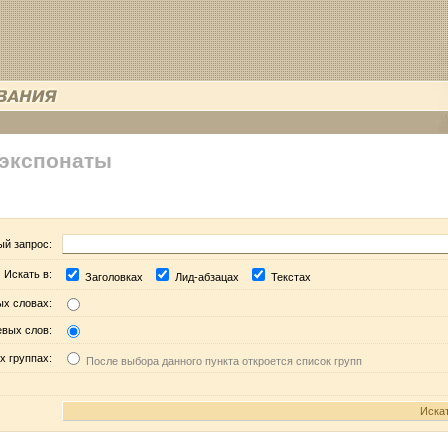
 экспонаты
ый запрос:
Искать в:
Заголовках
Лид-абзацах
Текстах
ых словах:
евых слов:
х группах:
После выбора данного пункта откроется список групп