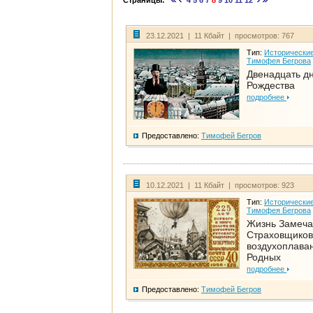
Страницы:
4
5
6
7
8
9
10
11
12
23.12.2021 | 11 Кбайт | просмотров: 767
Тип:
Исторические
Тимофея Бегрова
Двенадцать д
Рождества
подробнее
Предоставлено:
Тимофей Бегров
10.12.2021 | 11 Кбайт | просмотров: 923
Тип:
Исторические
Тимофея Бегрова
Жизнь Замеча
Страховщиков
воздухоплаван
Родных
подробнее
Предоставлено:
Тимофей Бегров