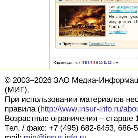
Тип:
Исторические
Тимофея Бегрова
На какую сум
имущества в Р
Часть 2
подробнее
Предоставлено:
Тимофей Бегров
Страницы:
4
5
6
7
8
9
10
11
12
© 2003–2026 ЗАО Медиа-Информаци
(МИГ).
При использовании материалов не
правила (
http://www.insur-info.ru/abo
Возрастные ограничения – старше 1
Тел. / факс: +7 (495) 682-6453, 686-5
mail:
mig@insur-info.ru
.