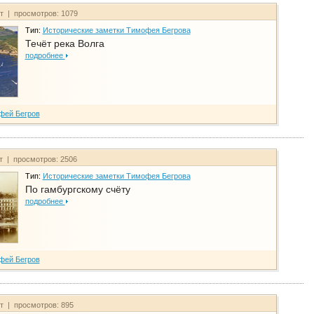
йт | просмотров: 1079
Тип:
Исторические заметки Тимофея Бегрова
Течёт река Волга
подробнее
фей Бегров
йт | просмотров: 2506
Тип:
Исторические заметки Тимофея Бегрова
По гамбургскому счёту
подробнее
фей Бегров
йт | просмотров: 895