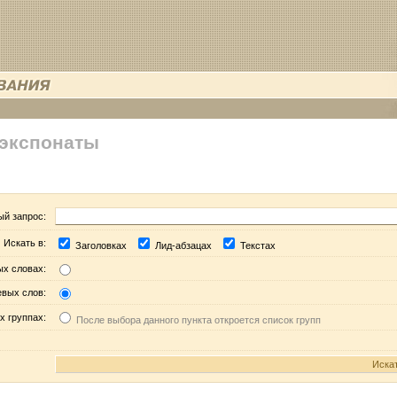
 экспонаты
ый запрос:
Искать в:
Заголовках
Лид-абзацах
Текстах
ых словах:
евых слов:
х группах:
После выбора данного пункта откроется список групп