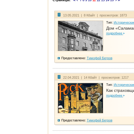
Страницы:
7
8
9
10
11
12
13
14
15
13.05.2021 | 8 Кбайт | просмотров: 1873
Тип:
Исторически
Дом «Салама
подробнее
Предоставлено:
Тимофей Бегров
22.04.2021 | 14 Кбайт | просмотров: 1217
Тип:
Исторически
Как страховщ
подробнее
Предоставлено:
Тимофей Бегров