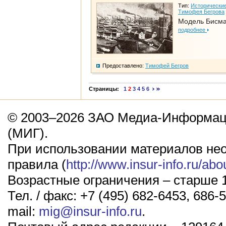
Тип:
Исторические
Тимофея Бегрова
Модель Бисм
подробнее
Предоставлено:
Тимофей Бегров
Страницы:
1
2
3
4
5
6
© 2003–2026 ЗАО Медиа-Информаци
(МИГ).
При использовании материалов не
правила (
http://www.insur-info.ru/abo
Возрастные ограничения – старше 1
Тел. / факс: +7 (495) 682-6453, 686-5
mail:
mig@insur-info.ru
.