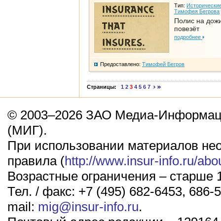
Тип:
Исторические
Тимофея Бегрова
Полис на дож
повезёт
подробнее
Предоставлено:
Тимофей Бегров
Страницы:
1
2
3
4
5
6
7
© 2003–2026 ЗАО Медиа-Информаци
(МИГ).
При использовании материалов не
правила (
http://www.insur-info.ru/abo
Возрастные ограничения – старше 1
Тел. / факс: +7 (495) 682-6453, 686-5
mail:
mig@insur-info.ru
.