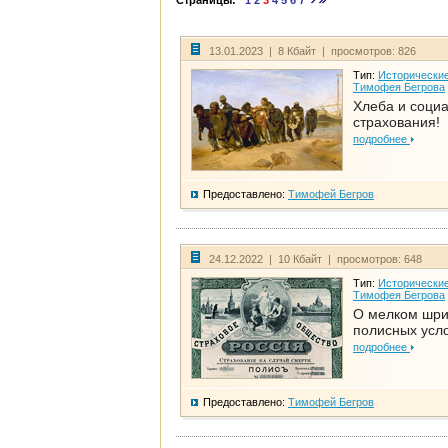
Страницы:
1
2
3
4
5
6
7
13.01.2023 | 8 Кбайт | просмотров: 826
Тип:
Исторические
Тимофея Бегрова
Хлеба и соци
страхования!
подробнее
Предоставлено:
Тимофей Бегров
24.12.2022 | 10 Кбайт | просмотров: 648
Тип:
Исторические
Тимофея Бегрова
О мелком шр
полисных усл
подробнее
Предоставлено:
Тимофей Бегров