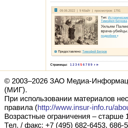
09.06.2022 | 9 Кбайт | просмотров: 1791
Тип:
Исторические
Тимофея Бегрова
Уильям Палме
врача-убийцы.
подробнее
Предоставлено:
Тимофей Бегров
Страницы:
1
2
3
4
5
6
7
8
9
© 2003–2026 ЗАО Медиа-Информаци
(МИГ).
При использовании материалов не
правила (
http://www.insur-info.ru/abo
Возрастные ограничения – старше 1
Тел. / факс: +7 (495) 682-6453, 686-5