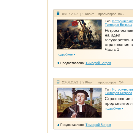
08.07.2022 | 9 Кбайт | просмотров: 846
Тип:
Исторические
Тимофея Бегрова
Ретроспективн
на идеи
государственн
страхования 
Часть 1
подробнее
Предоставлено:
Тимофей Бегров
23.06.2022 | 9 Кбайт | просмотров: 754
Тип:
Исторические
Тимофея Бегрова
Страхование 
предъявителя
подробнее
Предоставлено:
Тимофей Бегров