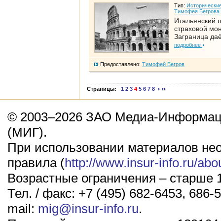
Тип:
Исторические
Тимофея Бегрова
Итальянский п
страховой мо
Заграница да
подробнее
Предоставлено:
Тимофей Бегров
Страницы:
1
2
3
4
5
6
7
8
© 2003–2026 ЗАО Медиа-Информаци
(МИГ).
При использовании материалов не
правила (
http://www.insur-info.ru/abo
Возрастные ограничения – старше 1
Тел. / факс: +7 (495) 682-6453, 686-5
mail:
mig@insur-info.ru
.