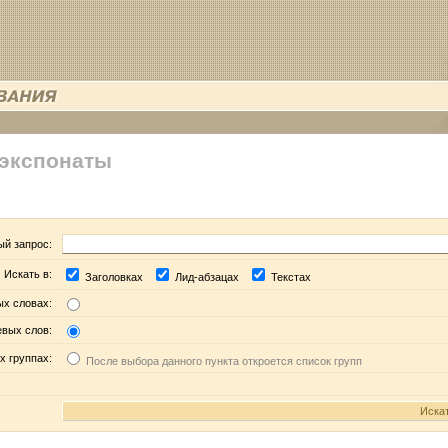
 экспонаты
ый запрос:
Искать в:
Заголовках
Лид-абзацах
Текстах
ых словах:
евых слов:
х группах:
После выбора данного пункта откроется список групп