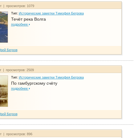
йт | просмотров: 1079
Тип:
Исторические заметки Тимофея Бегрова
Течёт река Волга
подробнее
фей Бегров
йт | просмотров: 2509
Тип:
Исторические заметки Тимофея Бегрова
По гамбургскому счёту
подробнее
фей Бегров
йт | просмотров: 896