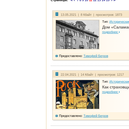
Страницы:
7
8
9
10
11
12
13
14
15
13.05.2021 | 8 Кбайт | просмотров: 1873
Тип:
Исторически
Дом «Салама
подробнее
Предоставлено:
Тимофей Бегров
22.04.2021 | 14 Кбайт | просмотров: 1217
Тип:
Исторически
Как страховщ
подробнее
Предоставлено:
Тимофей Бегров