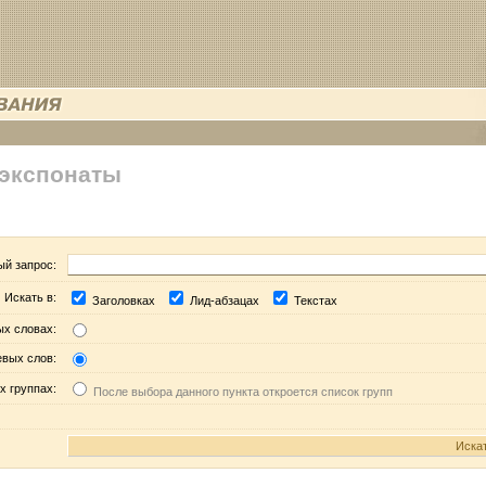
 экспонаты
ый запрос:
Искать в:
Заголовках
Лид-абзацах
Текстах
ых словах:
евых слов:
х группах:
После выбора данного пункта откроется список групп