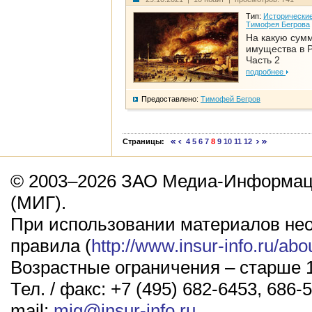
Тип:
Исторические
Тимофея Бегрова
На какую сум
имущества в Р
Часть 2
подробнее
Предоставлено:
Тимофей Бегров
Страницы:
4
5
6
7
8
9
10
11
12
© 2003–2026 ЗАО Медиа-Информаци
(МИГ).
При использовании материалов не
правила (
http://www.insur-info.ru/abo
Возрастные ограничения – старше 1
Тел. / факс: +7 (495) 682-6453, 686-5
mail:
mig@insur-info.ru
.