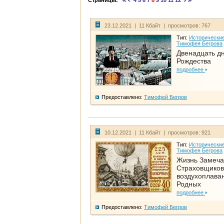
Страницы:
4
5
6
7
8
9
10
11
12
23.12.2021 | 11 Кбайт | просмотров: 767
Тип:
Исторические
Тимофея Бегрова
Двенадцать д
Рождества
подробнее
Предоставлено:
Тимофей Бегров
10.12.2021 | 11 Кбайт | просмотров: 921
Тип:
Исторические
Тимофея Бегрова
Жизнь Замеча
Страховщиков
воздухоплаван
Родных
подробнее
Предоставлено:
Тимофей Бегров