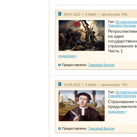
08.07.2022 | 9 Кбайт | просмотров: 849
Тип:
Исторические
Тимофея Бегрова
Ретроспективн
на идеи
государственн
страхования 
Часть 1
подробнее
Предоставлено:
Тимофей Бегров
23.06.2022 | 9 Кбайт | просмотров: 754
Тип:
Исторические
Тимофея Бегрова
Страхование 
предъявителя
подробнее
Предоставлено:
Тимофей Бегров