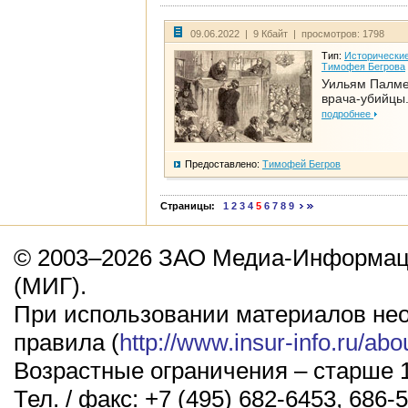
09.06.2022 | 9 Кбайт | просмотров: 1798
Тип:
Исторические
Тимофея Бегрова
Уильям Палме
врача-убийцы.
подробнее
Предоставлено:
Тимофей Бегров
Страницы:
1
2
3
4
5
6
7
8
9
© 2003–2026 ЗАО Медиа-Информаци
(МИГ).
При использовании материалов не
правила (
http://www.insur-info.ru/abo
Возрастные ограничения – старше 1
Тел. / факс: +7 (495) 682-6453, 686-5