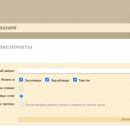
 экспонаты
ый запрос:
Искать в:
Заголовках
Лид-абзацах
Текстах
ых словах:
евых слов:
х группах:
После выбора данного пункта откроется список групп