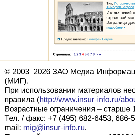
Тип:
Исторические
Тимофея Бегрова
Итальянский п
страховой мо
Заграница да
подробнее
Предоставлено:
Тимофей Бегров
Страницы:
1
2
3
4
5
6
7
8
© 2003–2026 ЗАО Медиа-Информаци
(МИГ).
При использовании материалов не
правила (
http://www.insur-info.ru/abo
Возрастные ограничения – старше 1
Тел. / факс: +7 (495) 682-6453, 686-5
mail:
mig@insur-info.ru
.