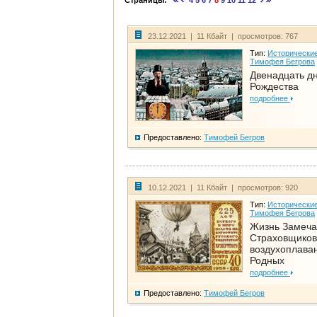
Страницы:
4
5
6
7
8
9
10
11
12
23.12.2021 | 11 Кбайт | просмотров: 767
Тип:
Исторические
Тимофея Бегрова
Двенадцать д
Рождества
подробнее
Предоставлено:
Тимофей Бегров
10.12.2021 | 11 Кбайт | просмотров: 920
Тип:
Исторические
Тимофея Бегрова
Жизнь Замеча
Страховщиков
воздухоплаван
Родных
подробнее
Предоставлено:
Тимофей Бегров