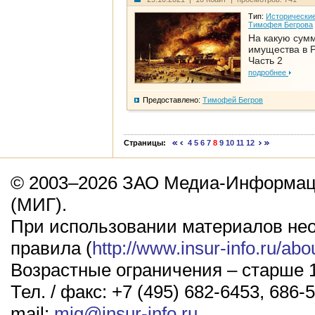
Тип:
Исторические
Тимофея Бегрова
На какую сум
имущества в Р
Часть 2
подробнее
Предоставлено:
Тимофей Бегров
Страницы:
4
5
6
7
8
9
10
11
12
© 2003–2026 ЗАО Медиа-Информаци
(МИГ).
При использовании материалов не
правила (
http://www.insur-info.ru/abo
Возрастные ограничения – старше 1
Тел. / факс: +7 (495) 682-6453, 686-5
mail:
mig@insur-info.ru
.