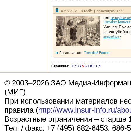
09.06.2022 | 9 Кбайт | просмотров: 1793
Тип:
Исторические
Тимофея Бегрова
Уильям Палме
врача-убийцы.
подробнее
Предоставлено:
Тимофей Бегров
Страницы:
1
2
3
4
5
6
7
8
9
© 2003–2026 ЗАО Медиа-Информаци
(МИГ).
При использовании материалов не
правила (
http://www.insur-info.ru/abo
Возрастные ограничения – старше 1
Тел. / факс: +7 (495) 682-6453, 686-5