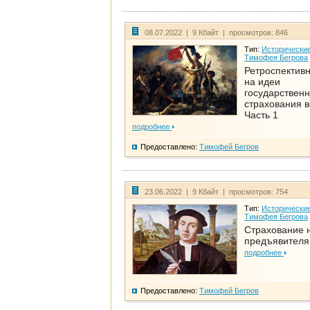
08.07.2022 | 9 Кбайт | просмотров: 846
Тип:
Исторические
Тимофея Бегрова
Ретроспективн
на идеи
государственн
страхования 
Часть 1
подробнее
Предоставлено:
Тимофей Бегров
23.06.2022 | 9 Кбайт | просмотров: 754
Тип:
Исторические
Тимофея Бегрова
Страхование 
предъявителя
подробнее
Предоставлено:
Тимофей Бегров