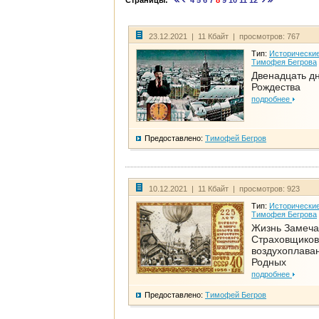
Страницы:
4
5
6
7
8
9
10
11
12
23.12.2021 | 11 Кбайт | просмотров: 767
Тип:
Исторические
Тимофея Бегрова
Двенадцать д
Рождества
подробнее
Предоставлено:
Тимофей Бегров
10.12.2021 | 11 Кбайт | просмотров: 923
Тип:
Исторические
Тимофея Бегрова
Жизнь Замеча
Страховщиков
воздухоплаван
Родных
подробнее
Предоставлено:
Тимофей Бегров