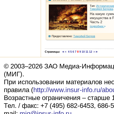
Тип:
Исторические
Тимофея Бегрова
На какую сум
имущества в Р
Часть 2
подробнее
Предоставлено:
Тимофей Бегров
Страницы:
4
5
6
7
8
9
10
11
12
© 2003–2026 ЗАО Медиа-Информаци
(МИГ).
При использовании материалов не
правила (
http://www.insur-info.ru/abo
Возрастные ограничения – старше 1
Тел. / факс: +7 (495) 682-6453, 686-5
mail:
mig@insur-info.ru
.