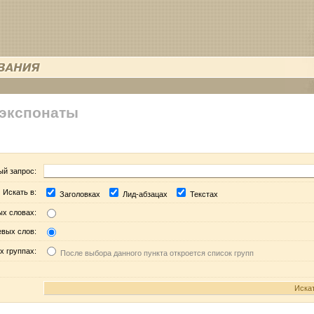
 экспонаты
ый запрос:
Искать в:
Заголовках
Лид-абзацах
Текстах
ых словах:
евых слов:
х группах:
После выбора данного пункта откроется список групп