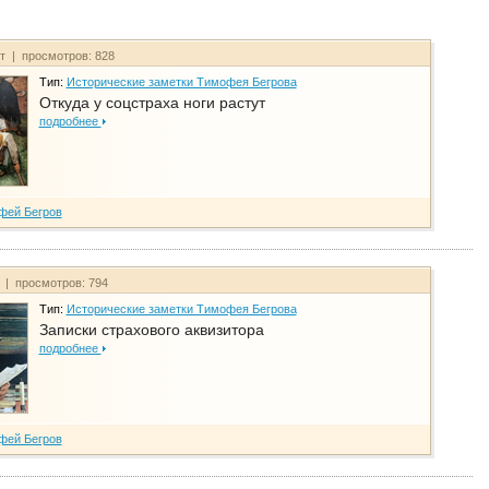
йт | просмотров: 828
Тип:
Исторические заметки Тимофея Бегрова
Откуда у соцстраха ноги растут
подробнее
фей Бегров
т | просмотров: 794
Тип:
Исторические заметки Тимофея Бегрова
Записки страхового аквизитора
подробнее
фей Бегров