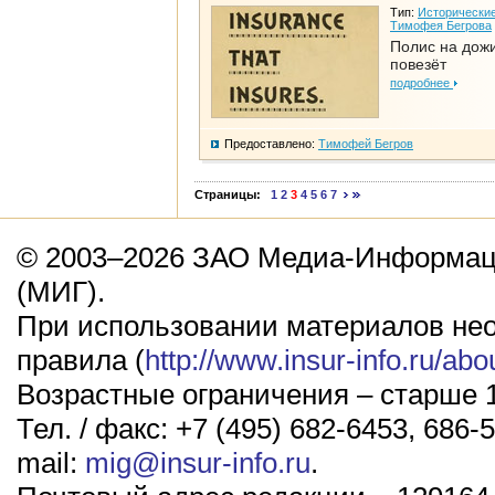
Тип:
Исторические
Тимофея Бегрова
Полис на дож
повезёт
подробнее
Предоставлено:
Тимофей Бегров
Страницы:
1
2
3
4
5
6
7
© 2003–2026 ЗАО Медиа-Информаци
(МИГ).
При использовании материалов не
правила (
http://www.insur-info.ru/abo
Возрастные ограничения – старше 1
Тел. / факс: +7 (495) 682-6453, 686-5
mail:
mig@insur-info.ru
.