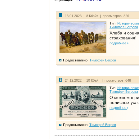
Страницы:
1
2
3
4
5
6
7
13.01.2023 | 8 Кбайт | просмотров: 826
Тип:
Исторические
Тимофея Бегрова
Хлеба и соци
страхования!
подробнее
Предоставлено:
Тимофей Бегров
24.12.2022 | 10 Кбайт | просмотров: 648
Тип:
Исторические
Тимофея Бегрова
О мелком шр
полисных усл
подробнее
Предоставлено:
Тимофей Бегров