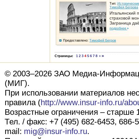
Тип:
Исторические
Тимофея Бегрова
Итальянский п
страховой мо
Заграница да
подробнее
Предоставлено:
Тимофей Бегров
Страницы:
1
2
3
4
5
6
7
8
© 2003–2026 ЗАО Медиа-Информаци
(МИГ).
При использовании материалов не
правила (
http://www.insur-info.ru/abo
Возрастные ограничения – старше 1
Тел. / факс: +7 (495) 682-6453, 686-5
mail:
mig@insur-info.ru
.