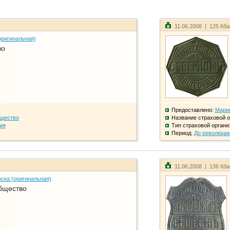
11.06.2008 | 125 Кб
оригинальная)
во
Предоставлено:
Мари
бщество
Название страховой о
ия
Тип страховой органи
Период:
До революци
11.06.2008 | 136 Кб
ска (оригинальная)
бщество