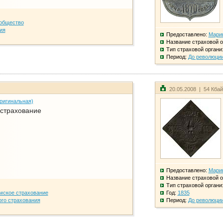
общество
ия
Предоставлено:
Мари
Название страховой о
Тип страховой органи
Период:
До революци
20.05.2008 | 54 Кба
ригинальная)
 страхование
Предоставлено:
Мари
Название страховой о
Тип страховой органи
мское страхование
Год:
1835
го страхования
Период:
До революци