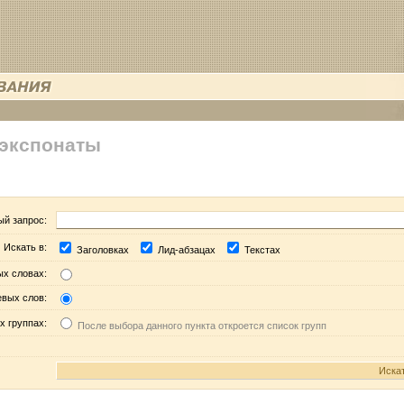
 экспонаты
ый запрос:
Искать в:
Заголовках
Лид-абзацах
Текстах
ых словах:
евых слов:
х группах:
После выбора данного пункта откроется список групп