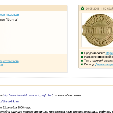
20.05.2008 | 80 Кба
(оригинальная)
во "Волга"
Предоставлено:
Мари
Название страховой о
Тип страховой органи
бщество Волга
Период:
До революци
ия
а (
http://www.insur-info.ru/about_mig/rules/
), ссылка обязательна.
g@insur-info.ru
.
 22 декабря 2006 года.
сетей и анализа нашего трафика. Продолжая пользоваться данным сайтом, 