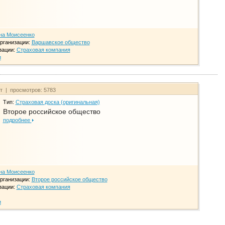
на Моисеенко
рганизации:
Варшавское общество
зации:
Страховая компания
и
йт | просмотров: 5783
Тип:
Страховая доска (оригинальная)
Второе российское общество
подробнее
на Моисеенко
рганизации:
Второе российское общество
зации:
Страховая компания
и