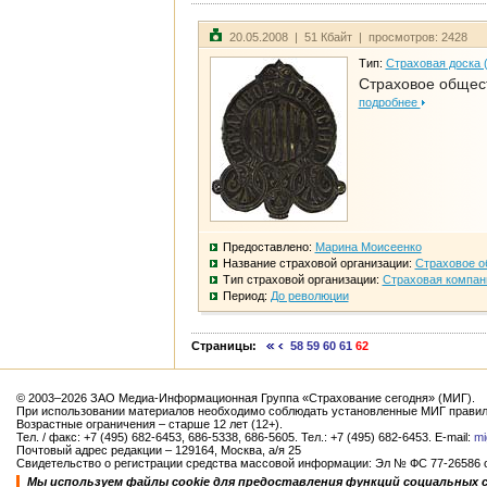
20.05.2008 | 51 Кбайт | просмотров: 2428
Тип:
Страховая доска 
Страховое общест
подробнее
Предоставлено:
Марина Моисеенко
Название страховой организации:
Страховое о
Тип страховой организации:
Страховая компан
Период:
До революции
Страницы:
58
59
60
61
62
© 2003–2026 ЗАО Медиа-Информационная Группа «Страхование сегодня» (МИГ).
При использовании материалов необходимо соблюдать установленные МИГ правил
Возрастные ограничения – старше 12 лет (12+).
Тел. / факс: +7 (495) 682-6453, 686-5338, 686-5605. Тел.: +7 (495) 682-6453. E-mail:
mi
Почтовый адрес редакции – 129164, Москва, а/я 25
Свидетельство о регистрации средства массовой информации: Эл № ФС 77-26586 от
Мы используем файлы cookie для предоставления функций социальных 